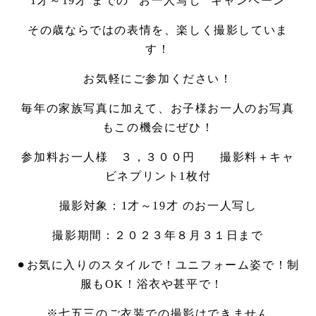
1才～19才 までの “お一人写し” キャンペーン
その歳ならではの表情を、楽しく撮影していま
す！
お気軽にご参加ください！
毎年の家族写真に加えて、お子様お一人のお写真
もこの機会にぜひ！
参加料お一人様 ３，３００円 撮影料＋キャ
ビネプリント1枚付
撮影対象：1才～19才 のお一人写し
撮影期間：２０２３年８月３１日まで
⚫︎お気に入りのスタイルで！ユニフォーム姿で！制
服もOK！浴衣や甚平で！
※七五三のご衣装での撮影はできません